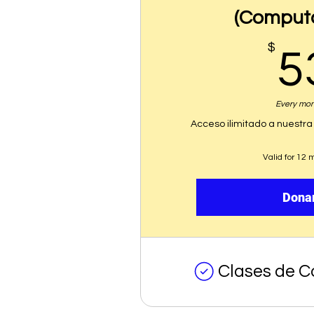
(Comput
$
5
Every mo
Acceso ilimitado a nuestra
Valid for 12 
Dona
Clases de 