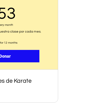
53$
53
ery month
nuestra clase por cada mes.
 for 12 months
Donar
es de Karate