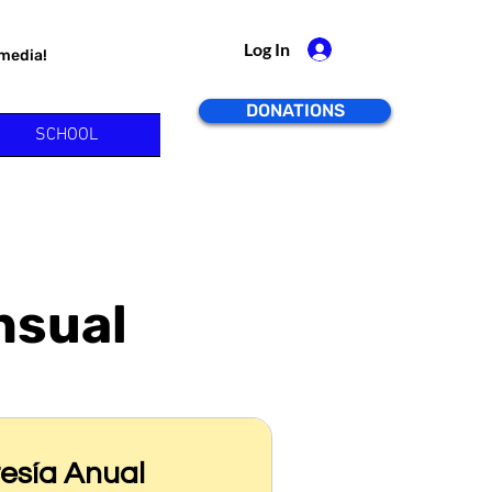
Log In
 media!
DONATIONS
SCHOOL
nsual
sía Anual