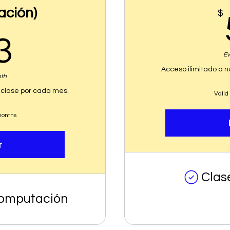
ación)
$
53$
3
Ev
Acceso ilimitado a 
nth
 clase por cada mes.
Valid
months
r
Clas
Computación