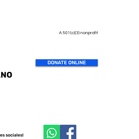
A 501(c)(3) nonprofit
DONATE ONLINE
ANO
es sociales!