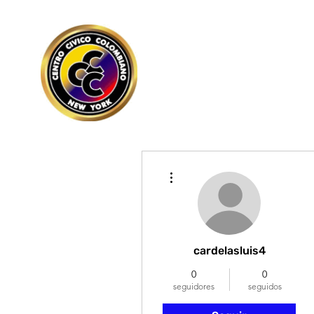
Más acciones
cardelasluis4
0
0
seguidores
seguidos